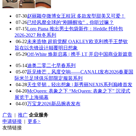
07-30
赵丽颖夺微博女王桂冠 多款发型甜美又可爱！
07-26
已经风靡全球的“刚睡醒妆”，你听过嘛？
07-15
Loro Piana 推出男士包袋新作：Heddle 托特包
2026-2027 秋冬系列
06-22
未来造物 超前觉醒 OAKLEY欧克利携手王楚钦
旨在以先锋设计颠覆明日想象
05-29
Off-White 焕新启幕 | 携手 I.T 开启中国商业新篇章
05-14
迪奥二零二七早春系列
05-07
跃见锋芒，风度交响——CANALI发布2026春夏国
际米兰足球俱乐部限定服装系列
04-28
天生坚韧，轻出想象 | 新秀丽NEXIS系列巅峰首发
04-20
McQueen: 表象之下 “McQueen: 表象之下” 沉浸式
展览于上海揭幕
04-03
万宝龙2026新品腕表发布
广告
|
推广
企业服务
申请链接
|
更多
>
友情链接